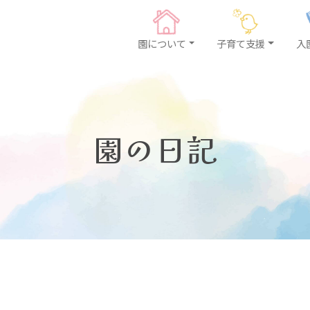
園について
子育て支援
入
園の日記