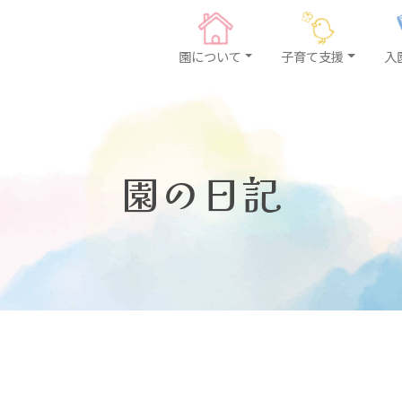
園について
子育て支援
入
園の日記