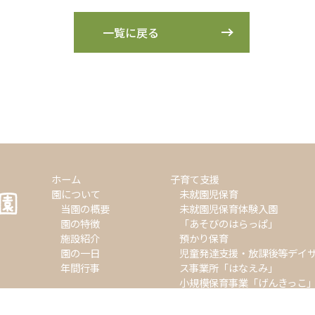
一覧に戻る
ホーム
子育て支援
園について
未就園児保育
当園の概要
未就園児保育体験入園
園の特徴
「あそびのはらっぱ」
施設紹介
預かり保育
園の一日
児童発達支援・放課後等デイ
年間行事
ス事業所「はなえみ」
小規模保育事業「げんきっこ
入園について
よくあるご質問