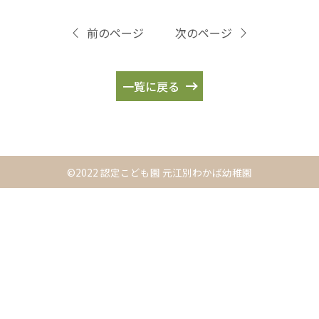
前のページ
次のページ
一覧に戻る
©2022 認定こども園 元江別わかば幼稚園