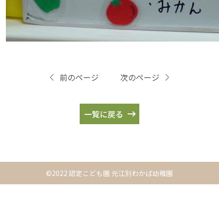
前のページ
次のページ
一覧に戻る
©2022 認定こども園 元江別わかば幼稚園