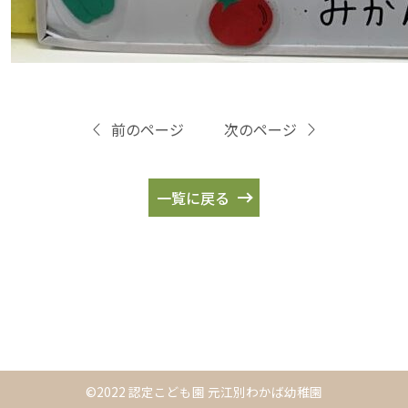
前のページ
次のページ
一覧に戻る
©2022 認定こども園 元江別わかば幼稚園