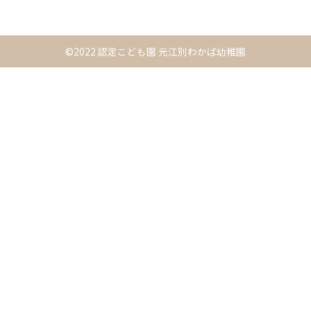
©2022 認定こども園 元江別わかば幼稚園