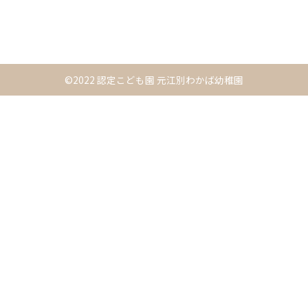
©2022 認定こども園 元江別わかば幼稚園