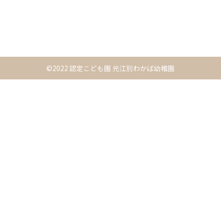
©2022 認定こども園 元江別わかば幼稚園