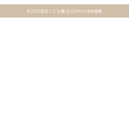
©2022 認定こども園 元江別わかば幼稚園