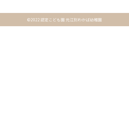
©2022 認定こども園 元江別わかば幼稚園