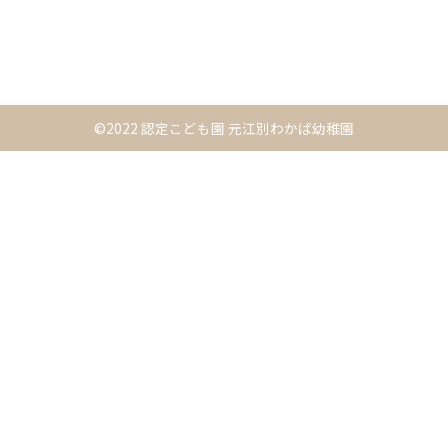
©2022 認定こども園 元江別わかば幼稚園