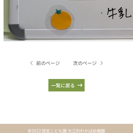
前のページ
次のページ
一覧に戻る
©2022 認定こども園 元江別わかば幼稚園