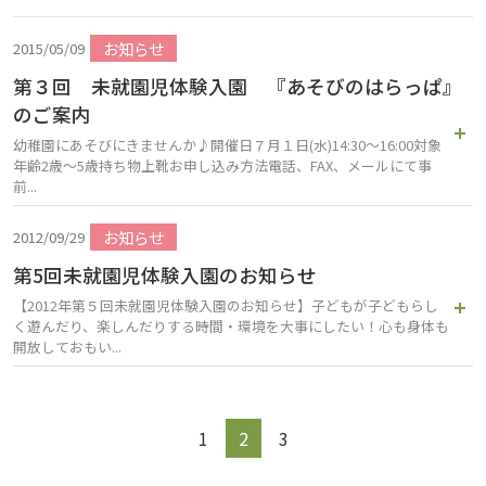
お知らせ
2015/05/09
第３回 未就園児体験入園 『あそびのはらっぱ』
のご案内
幼稚園にあそびにきませんか♪開催日７月１日(水)14:30～16:00対象
年齢2歳～5歳持ち物上靴お申し込み方法電話、FAX、メールにて事
前...
お知らせ
2012/09/29
第5回未就園児体験入園のお知らせ
【2012年第５回未就園児体験入園のお知らせ】子どもが子どもらし
く遊んだり、楽しんだりする時間・環境を大事にしたい！心も身体も
開放しておもい...
1
2
3