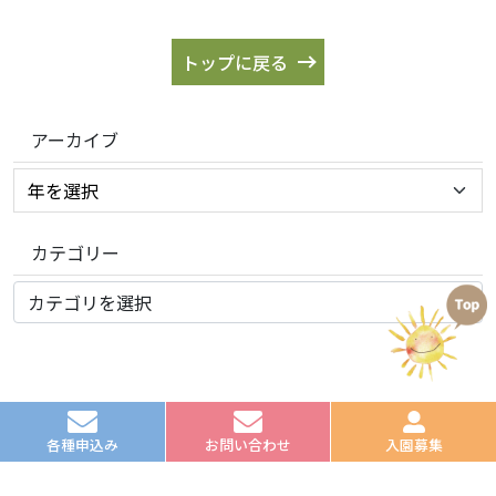
トップに戻る
アーカイブ
カテゴリー
©2022 認定こども園 元江別わかば幼稚園
各種申込み
お問い合わせ
入園募集